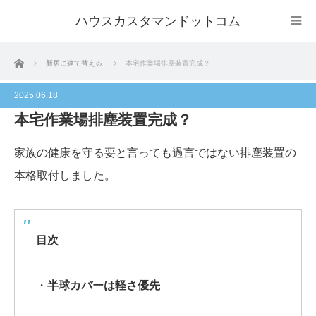
ハウスカスタマンドットコム
ホーム
新居に建て替える
本宅作業場排塵装置完成？
2025.06.18
本宅作業場排塵装置完成？
家族の健康を守る要と言っても過言ではない排塵装置の
本格取付しました。
目次
・
半球カバーは軽さ優先