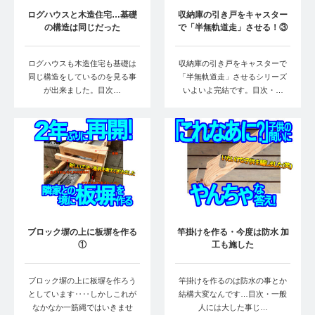
ログハウスと木造住宅…基礎
収納庫の引き戸をキャスター
の構造は同じだった
で「半無軌道走」させる！③
ログハウスも木造住宅も基礎は
収納庫の引き戸をキャスターで
同じ構造をしているのを見る事
「半無軌道走」させるシリーズ
が出来ました。目次…
いよいよ完結です。目次・…
ブロック塀の上に板塀を作る
竿掛けを作る・今度は防水 加
①
工も施した
ブロック塀の上に板塀を作ろう
竿掛けを作るのは防水の事とか
としています‥‥しかしこれが
結構大変なんです…目次・一般
なかなか一筋縄ではいきませ
人には大した事じ…