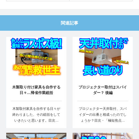
関連記事
木製取り付け家具を自作する
プロジェクター取付はスパイ
日々…帰省作業総括
ダー？ 後編
木製取付家具を自作する日々が
プロジェクター天井取付、スパ
終わりました、その総括をして
イダーの出番と相成ったのでし
いきたいと思います。目次…
ょうか？目次・「極短焦点…