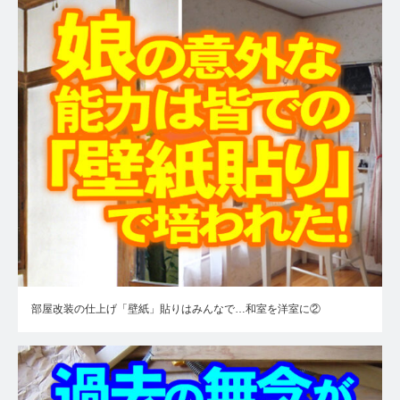
部屋改装の仕上げ「壁紙」貼りはみんなで…和室を洋室に②