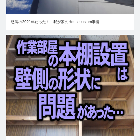
怒涛の2021年だった！…我が家のHousecustom事情