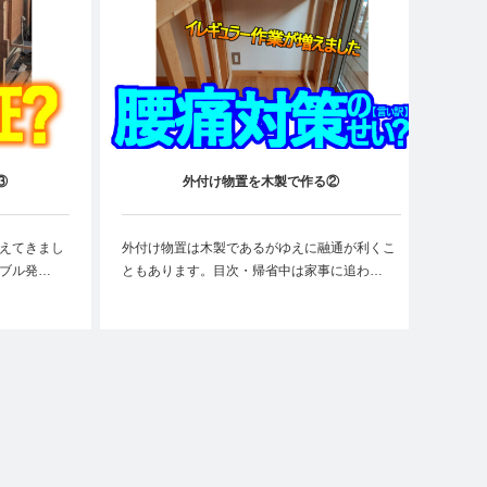
③
外付け物置を木製で作る②
えてきまし
外付け物置は木製であるがゆえに融通が利くこ
ブル発…
ともあります。目次・帰省中は家事に追わ…