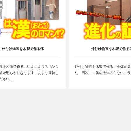
外付け物置を木製で作る④
外付け物置を木製で作る
置を木製で作る…いよいよサスペンシ
外付け物置を木製で作る…全体が見
貌が明らかになります、あまり期待し
た。目次・一番の大物入らないトラ
ださい…