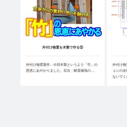
外付け物置を木製で作る⑤
外付け物置製作…今回木製というより「竹」の
外付け物
恩恵にあやかりました。目次・耐震補強の…
ョンの全
ないでく