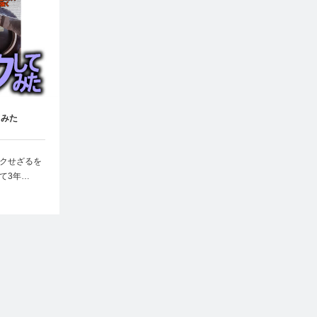
てみた
クせざるを
て3年…