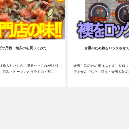
ピザ用粉・輸入のを買ってみた
介護のため襖をロックさせ
は輸入したものに限る‥‥これが格別
介護生活のため襖（ふすま）をロッ
。目次・ピーマンとサラミのピザ…
得ませんでした。目次・介護を始め