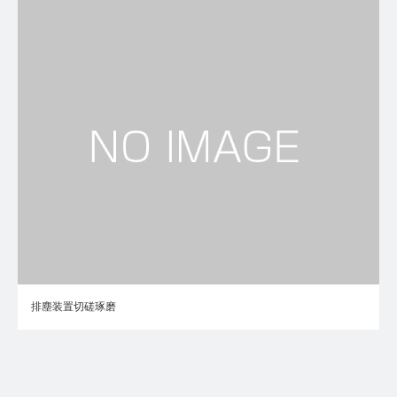
排塵装置切磋琢磨