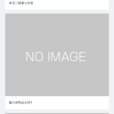
本宅二階暑さ対策
夏の衣料品をDIY