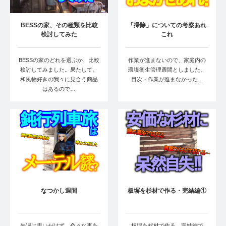
BESSの家、その種類を比較
「掃除」についての考察あれ
検討してみた
これ
BESSの家のどれを選ぶか、比較
作業が進まないので、家庭内の
検討してみました。果たして、
環境衛生管理週間としました。
和風物好きの我々に見合う商品
目次・作業が進まなかった…
はあるので…
なつかし週間
板塀を杉材で作る・完結編①
先週は思いがけず、色々な事を
板塀を杉材で作る、完結編で