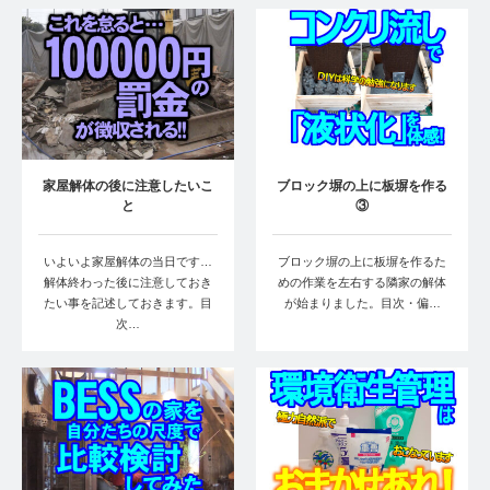
家屋解体の後に注意したいこ
ブロック塀の上に板塀を作る
と
③
いよいよ家屋解体の当日です…
ブロック塀の上に板塀を作るた
解体終わった後に注意しておき
めの作業を左右する隣家の解体
たい事を記述しておきます。目
が始まりました。目次・偏…
次…