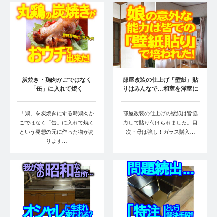
炭焼き・鶏肉かごではなく
部屋改装の仕上げ「壁紙」貼
「缶」に入れて焼く
りはみんなで…和室を洋室に
②
「鶏」を炭焼きにする時鶏肉か
部屋改装の仕上げの壁紙は皆協
ごではなく「缶」に入れて焼く
力して貼り付けられました。目
という発想の元に作った物があ
次・母は強し！ガラス購入…
ります…