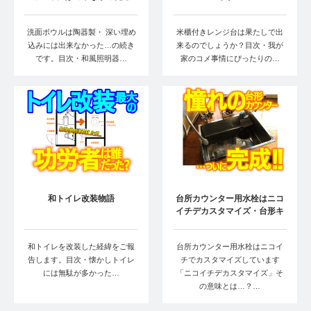
洗面ボウルは陶器製・ 深い埋め
米櫃付きレンジ台は果たしで出
込みには出来なかった…の続き
来るのでしょうか？目次・我が
です。目次・和風照明器…
家のコメ事情にぴったりの…
和トイレ改装物語
台所カウンター用水栓はニコ
イチデカスタマイズ・台形キ
ッチンカウン…
和トイレを改装した経緯をご報
台所カウンター用水栓はニコイ
告します。目次・懐かしトイレ
チでカスタマイズしています
には無駄が多かった…
「ニコイチデカスタマイズ」そ
の意味とは…？…