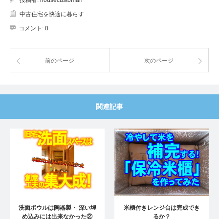
中古住宅を快適に暮らす
コメント:
0
前のページ
次のページ
関連記事
洗面ボウルは陶器製・ 深い埋
米櫃付きレンジ台は完成でき
め込みには出来なかった②
るか？