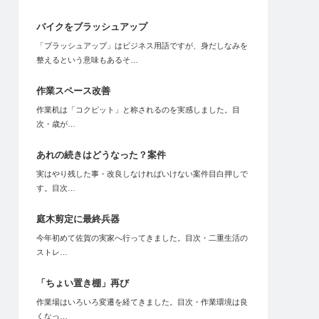
バイクをブラッシュアップ
「ブラッシュアップ」はビジネス用語ですが、身だしなみを
整えるという意味もあるそ…
作業スペース改善
作業机は「コクピット」と称されるのを実感しました。目
次・歳が…
あれの続きはどうなった？案件
実はやり残した事・改良しなければいけない案件目白押しで
す。目次…
庭木剪定に最終兵器
今年初めて佐賀の実家へ行ってきました。目次・二重生活の
ストレ…
「ちょい置き棚」再び
作業場はいろいろ変遷を経てきました。目次・作業環境は良
くなっ…