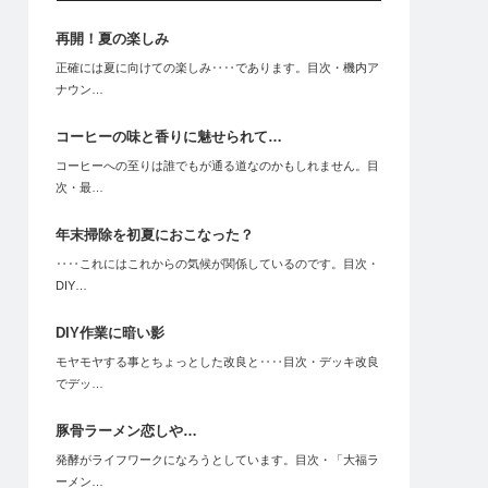
再開！夏の楽しみ
正確には夏に向けての楽しみ‥‥であります。目次・機内ア
ナウン…
コーヒーの味と香りに魅せられて…
コーヒーへの至りは誰でもが通る道なのかもしれません。目
次・最…
年末掃除を初夏におこなった？
‥‥これにはこれからの気候が関係しているのです。目次・
DIY…
DIY作業に暗い影
モヤモヤする事とちょっとした改良と‥‥目次・デッキ改良
でデッ…
豚骨ラーメン恋しや…
発酵がライフワークになろうとしています。目次・「大福ラ
ーメン…