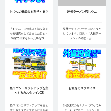
おでんの味染みを科学する？
豚骨ラーメン恋しや…
「おでん」に効率よく味を染ま
発酵がライフワークになろうと
せる研究をしてみました目次・
しています。目次・「大福ラー
実家で出来なかった事を本…
メン」の郷愁・お…
軽ワゴン・リフトアップを主
お金をカスタマイズ
とするカスタマイズ①
軽ワゴンにリフトアップを主と
外貨投資のセミナーに行ってみ
するカスタマイズする計画始め
ました（プロモーション）目