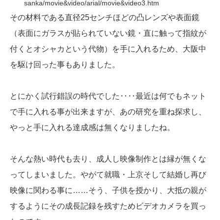
sanka/movie&video/arial/movie&video3.htm
その材料である直径25センチほどの凸レンズや表面鏡
（表面にガラスが貼られていない鏡・直に触って指紋が
付くとオシャカという代物）を手に入れるため、大阪中
を駆け回った事もありました。
とにかく試行錯誤の時代でした‥‥最近は何でもネット
で手に入れる事が出来ますが、あの研究を重ね探求し、
やっと手に入れる達成感は無くなりましたね。
そんな熱い時代も去り、成人し映像制作とは縁が無くな
ってしまいました。やがて就職・上京そして結婚し再び
映像に関わる事に……そう、子供を授かり、大抵の親が
するようにその成長記録を残すためビデオカメラを買っ