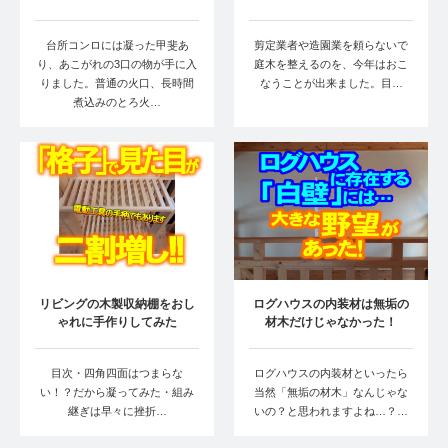
台所コンロには凝った甲斐あ
剪定業者や造園業を頼らないで
り、あこがれの3口の物が手に入
庭木を整えるのを、今年はおこ
りました。普通の火口、長時間
なうことが出来ました。目…
煮込みのとろ火…
リビングの木製収納棚をおし
ログハウスの内装材は無垢の
ゃれに手作りしてみた
材木だけじゃなかった！
目次・四角四面はつまらな
ログハウスの内装材といったら
い！？だから凝ってみた・組み
当然「無垢の材木」なんじゃな
継ぎは早々に挫折…
いの？と思われますよね…？…