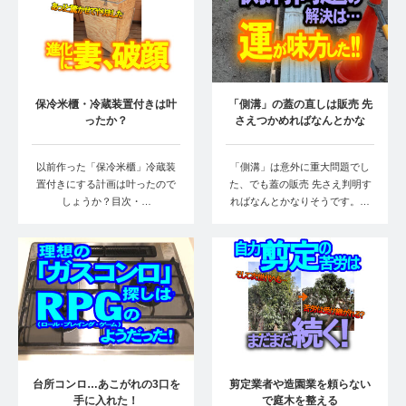
保冷米櫃・冷蔵装置付きは叶
「側溝」の蓋の直しは販売 先
ったか？
さえつかめればなんとかな
る！
以前作った「保冷米櫃」冷蔵装
「側溝」は意外に重大問題でし
置付きにする計画は叶ったので
た、でも蓋の販売 先さえ判明す
しょうか？目次・…
ればなんとかなりそうです。…
台所コンロ…あこがれの3口を
剪定業者や造園業を頼らない
手に入れた！
で庭木を整える