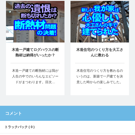
木造一戸建てログハウスの断
木造住宅のつくり方を大工さ
熱材は納得がいったか？
んに教わる
木造一戸建ての断熱材には我が
木造住宅のつくり方を教わるの
人生の中でのいろんなエピソー
いうのは、新築で一戸建てを決
ドがまつわります。目次…
意した時からの楽しみでした。
…
コメント
トラックバック ( 0 )