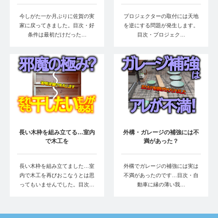
今しがた一か月ぶりに佐賀の実
プロジェクターの取付には天地
家に戻ってきました。目次・好
を逆にする問題が発生します。
条件は最初だけだった…
目次・プロジェク…
長い木枠を組み立てる…室内
外構・ガレージの補強には不
で木工を
満があった？
長い木枠を組み立てました…室
外構でガレージの補強には実は
内で木工を再びおこなうとは思
不満があったのです…目次・自
ってもいませんでした。目次…
動車に縁の薄い我…