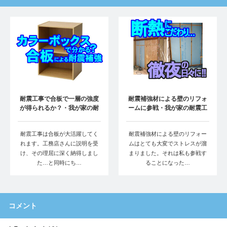
耐震工事で合板で一層の強度
耐震補強材による壁のリフォ
が得られるか？・我が家の耐
ームに参戦・我が家の耐震工
震工事③
事②
耐震工事は合板が大活躍してく
耐震補強材による壁のリフォー
れます。工務店さんに説明を受
ムはとても大変でストレスが溜
け、その理屈に深く納得しまし
まりました。それは私も参戦す
た…と同時にち…
ることになった…
コメント