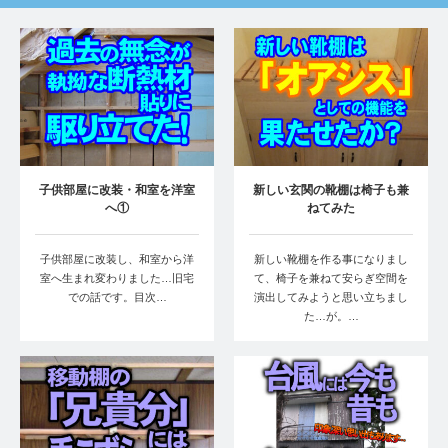
子供部屋に改装・和室を洋室
新しい玄関の靴棚は椅子も兼
へ①
ねてみた
子供部屋に改装し、和室から洋
新しい靴棚を作る事になりまし
室へ生まれ変わりました…旧宅
て、椅子を兼ねて安らぎ空間を
での話です。目次…
演出してみようと思い立ちまし
た…が。…