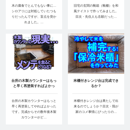
木の腐食でとんでもない事に…
旧宅の玄関の靴箱（靴棚）を和
シロアリには対処していたつも
風テイストで作ってみました。
りだったんですが、盲点を突か
目次・先住人も念願だった…
れました。…
台所の木製カウンターはもっ
米櫃付きレンジ台は完成でき
と早く再塗装すればよかっ
るか？
た・台形キッチ…
台所の木製カウンターはもっと
米櫃付きレンジ台は果たしで出
早く再塗装してやればよかった
来るのでしょうか？目次・我が
です。完成からその数年後木製
家のコメ事情にぴったりの…
カウンターがど…