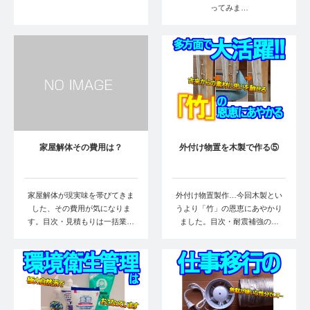
ってみま…
家屋解体その費用は？
外付け物置を木製で作る⑤
家屋解体が現実味を帯びてきま
外付け物置製作…今回木製とい
した、その費用が気になりま
うより「竹」の恩恵にあやかり
す。目次・見積もりは一括業…
ました。目次・耐震補強の…