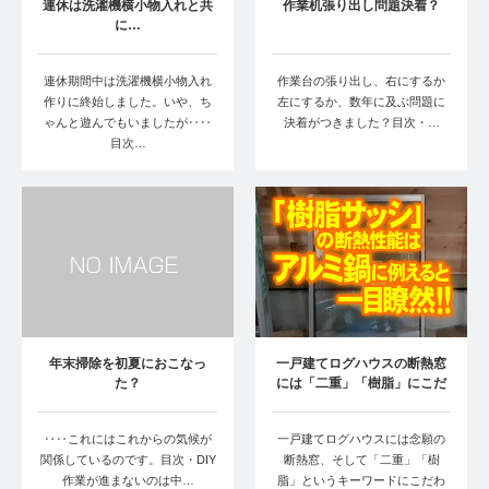
連休は洗濯機横小物入れと共
作業机張り出し問題決着？
に…
連休期間中は洗濯機横小物入れ
作業台の張り出し、右にするか
作りに終始しました。いや、ち
左にするか、数年に及ぶ問題に
ゃんと遊んでもいましたが‥‥
決着がつきました？目次・…
目次…
年末掃除を初夏におこなっ
一戸建てログハウスの断熱窓
た？
には「二重」「樹脂」にこだ
わった
‥‥これにはこれからの気候が
一戸建てログハウスには念願の
関係しているのです。目次・DIY
断熱窓、そして「二重」「樹
作業が進まないのは中…
脂」というキーワードにこだわ