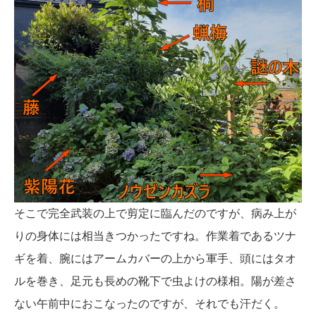
そこで完全武装の上で剪定に臨んだのですが、病み上が
りの身体には相当きつかったですね。作業着であるツナ
ギを着、腕にはアームカバーの上から軍手、頭にはタオ
ルを巻き、足元も長めの靴下で虫よけの様相。陽が差さ
ない午前中におこなったのですが、それでも汗だく。