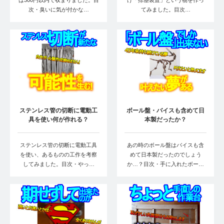
は300円以内で収まりました。目
け「排塵装置」という物を作っ
次・臭いに気が付かな…
てみました。目次…
ステンレス管の切断に電動工
ボール盤・バイスも含めて日
具を使い何が作れる？
本製だったか？
ステンレス管の切断に電動工具
あの時のボール盤はバイスも含
を使い、あるものの工作を考察
めて日本製だったのでしょう
してみました。目次・やっ…
か…？目次・手に入れたボー…