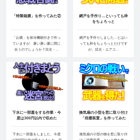
「特製箱膳」を作ってみた②
網戸を手作り…といっても枠
をちょろっと
「お膳」を保冷機能付きで作っ
網戸を手作りしました…とはい
ていますが、暑い暑い夏に間に
っても枠をちょろっとだけです
合うのでしょうか？目次・…
が。目次・エアコ…
下水に一部蓋をする作業・今
換気扇の小型を窓に取り付け
度は300円以内で収めた
「排塵装置」を作ってみた
下水に一部蓋をしました、今度
換気扇の小型の物を窓に取り付