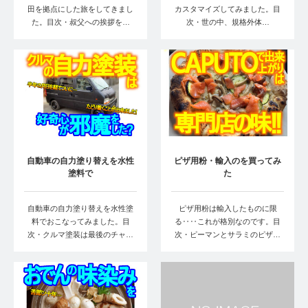
田を拠点にした旅をしてきまし
カスタマイズしてみました。目
た。目次・叔父への挨拶を…
次・世の中、規格外体…
自動車の自力塗り替えを水性
ピザ用粉・輸入のを買ってみ
塗料で
た
自動車の自力塗り替えを水性塗
ピザ用粉は輸入したものに限
料でおこなってみました。目
る‥‥これが格別なのです。目
次・クルマ塗装は最後のチャ…
次・ピーマンとサラミのピザ…