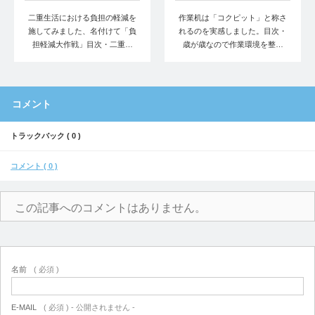
二重生活における負担の軽減を
作業机は「コクピット」と称さ
施してみました、名付けて「負
れるのを実感しました。目次・
担軽減大作戦」目次・二重…
歳が歳なので作業環境を整…
コメント
トラックバック ( 0 )
コメント ( 0 )
この記事へのコメントはありません。
名前
( 必須 )
E-MAIL
( 必須 ) - 公開されません -