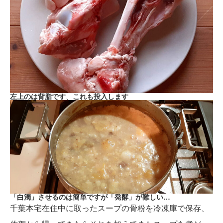
左上のは背脂です
、
これも投入します
「白濁」させるのは簡単ですが「発酵」が難しい…
千葉本宅在住中に取ったスープの骨粉を冷凍庫で保存、