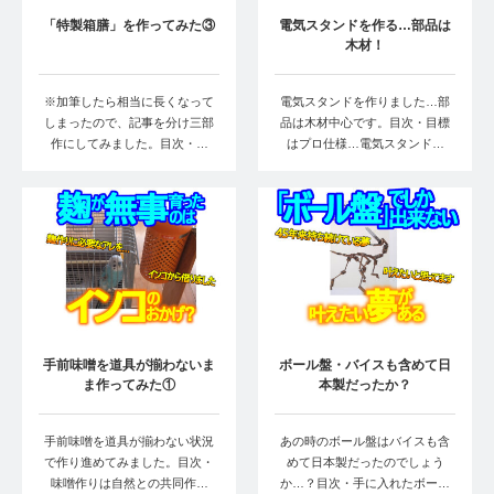
「特製箱膳」を作ってみた③
電気スタンドを作る…部品は
木材！
※加筆したら相当に長くなって
電気スタンドを作りました…部
しまったので、記事を分け三部
品は木材中心です。目次・目標
作にしてみました。目次・…
はプロ仕様…電気スタンド…
手前味噌を道具が揃わないま
ボール盤・バイスも含めて日
ま作ってみた①
本製だったか？
手前味噌を道具が揃わない状況
あの時のボール盤はバイスも含
で作り進めてみました。目次・
めて日本製だったのでしょう
味噌作りは自然との共同作…
か…？目次・手に入れたボー…