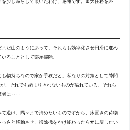
担を少し減らして頂いたわけ、感謝です。重大任務を終
だまだ山のようにあって、それらも効率化させ円滑に進め
ていることとして部屋掃除。
とも物持ちなので家が手狭だと。私なりの対策として隙間
すが、それでも納まりきれないものが溢れている、それら
魔者に‥‥
べて退け、隅々まで清めたいものですから、床置きの荷物
さっさと移動させ、掃除機をかけ終わったら元に戻したい