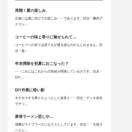
再開！夏の楽しみ
正確には夏に向けての楽しみ‥‥であります。目次・機内ア
ナウン…
コーヒーの味と香りに魅せられて…
コーヒーへの至りは誰でもが通る道なのかもしれません。目
次・最…
年末掃除を初夏におこなった？
‥‥これにはこれからの気候が関係しているのです。目次・
DIY…
DIY作業に暗い影
モヤモヤする事とちょっとした改良と‥‥目次・デッキ改良
でデッ…
豚骨ラーメン恋しや…
発酵がライフワークになろうとしています。目次・「大福ラ
ーメン…