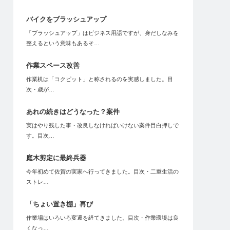
バイクをブラッシュアップ
「ブラッシュアップ」はビジネス用語ですが、身だしなみを
整えるという意味もあるそ…
作業スペース改善
作業机は「コクピット」と称されるのを実感しました。目
次・歳が…
あれの続きはどうなった？案件
実はやり残した事・改良しなければいけない案件目白押しで
す。目次…
庭木剪定に最終兵器
今年初めて佐賀の実家へ行ってきました。目次・二重生活の
ストレ…
「ちょい置き棚」再び
作業場はいろいろ変遷を経てきました。目次・作業環境は良
くなっ…