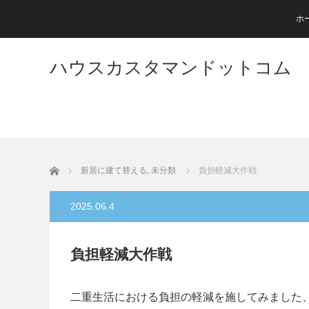
ホ
ハウスカスタマンドットコム
ホーム
新居に建て替える
,
未分類
負担軽減大作戦
2025.06.4
負担軽減大作戦
二重生活における負担の軽減を施してみました